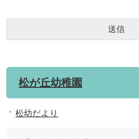
松が丘幼稚園
松幼だより