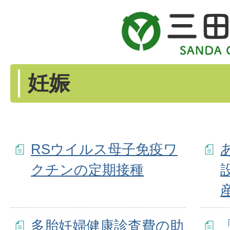
妊娠
RSウイルス母子免疫ワ
クチンの定期接種
多胎妊婦健康診査費の助