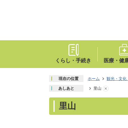
くらし・手続き
医療・健
現在の位置
ホーム
観光・文化
あしあと
里山
里山