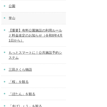
公園
里山
【重要】有料公園施設の利用ルール
と料金改定のお知らせ（令和8年4月
1日から）
もっとスマートに！公共施設予約シ
ステム
三田さくら物語
「桜」を観る
「ぼたん」を観る
「水ばしょう」を観る