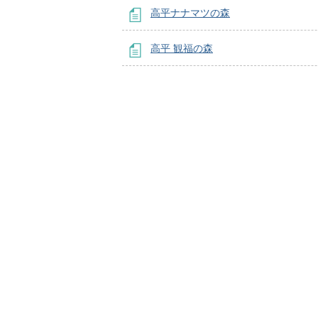
高平ナナマツの森
高平 観福の森