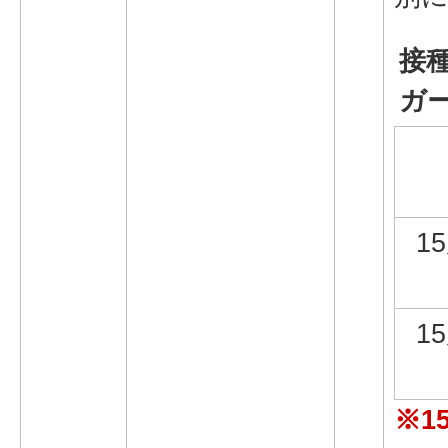
接
ガ
1
1
※1