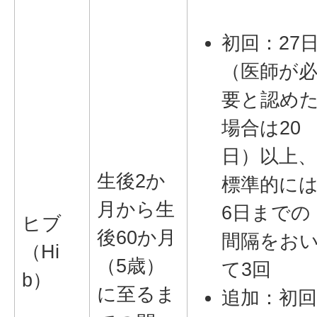
初回：27
（医師が
要と認め
場合は20
日）以上
生後2か
標準的には
月から生
6日までの
ヒブ
後60か月
間隔をお
（Hi
（5歳）
て3回
b）
に至るま
追加：初回