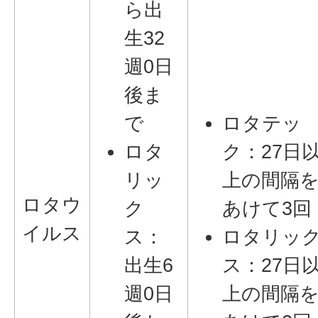
ら出
生32
週0日
後ま
で
ロタテッ
ロタ
ク：27日
リッ
上の間隔
ロタウ
ク
あけて3回
イルス
ス：
ロタリッ
出生6
ス：27日
週0日
上の間隔