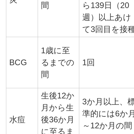
間
ら139日（20
週）以上あけ
て3回目を接
1歳に至
BCG
るまでの
1回
間
生後12か
3か月以上、
月から生
準的には6か
水痘
後36か月
～12か月の間
に至るま