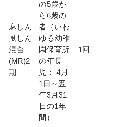
の5歳か
ら6歳の
麻しん
者（いわ
風しん
ゆる幼稚
混合
園保育所
1回
(MR)2
の年長
期
児： 4月
1日～翌
年3月31
日の1年
間）