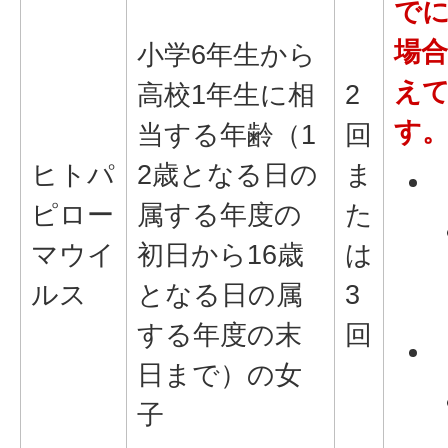
でに
場合
小学6年生から
えて
高校1年生に相
2
す
当する年齢（1
回
ヒトパ
2歳となる日の
ま
ピロー
属する年度の
た
マウイ
初日から16歳
は
ルス
となる日の属
3
する年度の末
回
日まで）の女
子