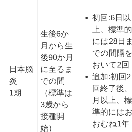
初回:6日以
上、標準
生後6か
には28日
月から生
での間隔
後90か月
おいて2回
日本脳
に至るま
追加:初回2
炎
での間
回終了後、
1期
（標準は
月以上、
3歳から
準的には
接種開
おむね1年
始）