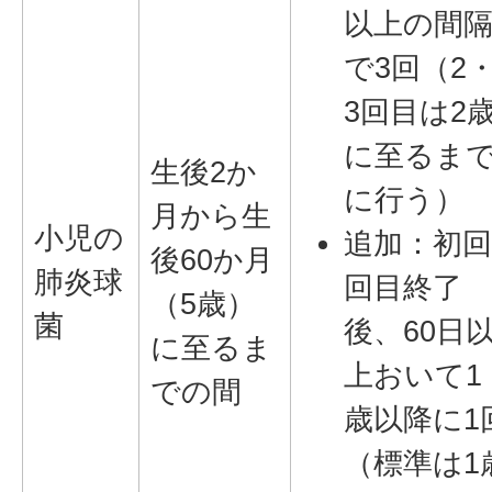
以上の間
で3回（2
3回目は2
に至るま
生後2か
に行う）
月から生
小児の
追加：初回
後60か月
肺炎球
回目終了
（5歳）
菌
後、60日
に至るま
上おいて1
での間
歳以降に1
（標準は1