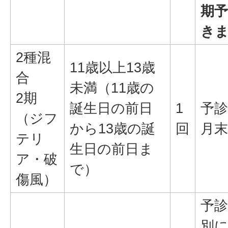
期
き
2種混
11歳以上13歳
合
未満（11歳の
2期
誕生日の前日
1
予診
（ジフ
から13歳の誕
回
月
テリ
生日の前日ま
ア・破
で）
傷風）
予診
別