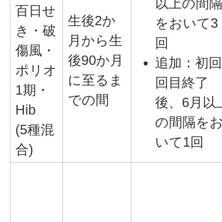
以上の間
百日せ
生後2か
をおいて3
き・破
月から生
回
傷風・
後90か月
追加：初回
ポリオ
に至るま
回目終了
1期・
での間
後、6月以
Hib
の間隔を
(5種混
いて1回
合)