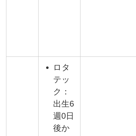
ロタ
テッ
ク：
出生6
週0日
後か