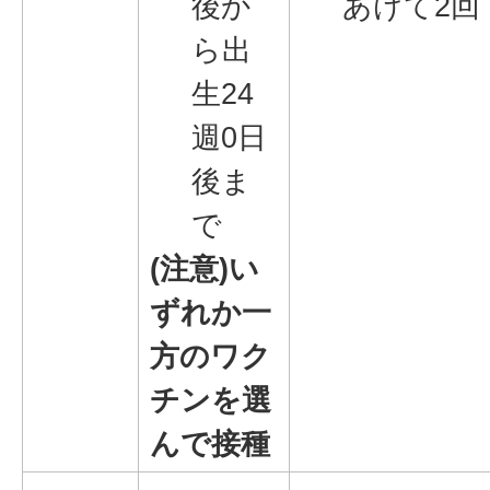
後か
あけて2回
ら出
生24
週0日
後ま
で
(注意)い
ずれか一
方のワク
チンを選
んで接種