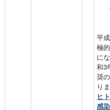
平成
極
に
和3
奨
り
ヒ
感