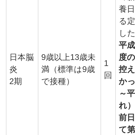
養日
る
し
平成
日本脳
9歳以上13歳未
度
1
炎
満（標準は9歳
控
回
2期
で接種）
かっ
～平
れ）
前
て第