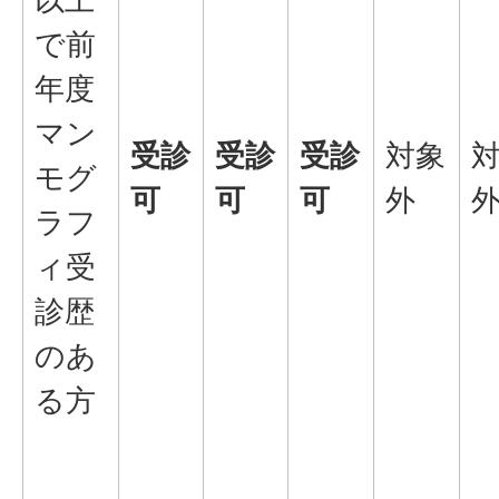
で前
年度
マン
受診
受診
受診
対象
モグ
可
可
可
外
ラフ
ィ受
診歴
のあ
る方