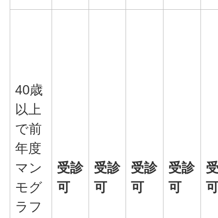
40歳
以上
で前
年度
マン
受診
受診
受診
受診
モグ
可
可
可
可
ラフ