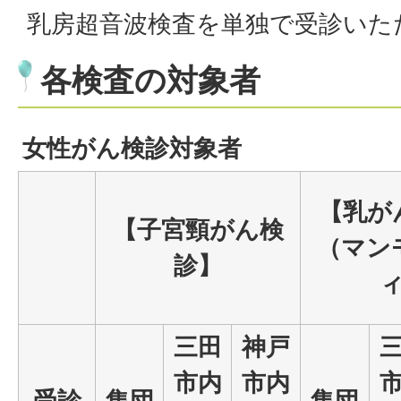
乳房超音波検査を単独で受診いた
各検査の対象者
女性がん検診対象者
【乳が
【子宮頸がん検
（マン
診】
三田
神戸
市内
市内
受診
集団
集団