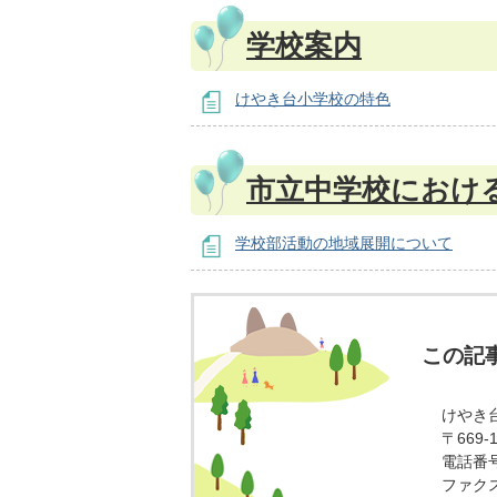
学校案内
けやき台小学校の特色
市立中学校におけ
学校部活動の地域展開について
この記
けやき
〒669
電話番号：
ファクス番