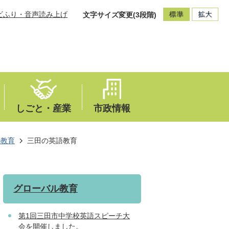
ビふり・音声読み上げ
文字サイズ変更(3段階)
しごと・産業
市政情報
ル教育
三田の英語教育
グローバル教育
第1回三田市中学校英語スピーチ大
会を開催しました。