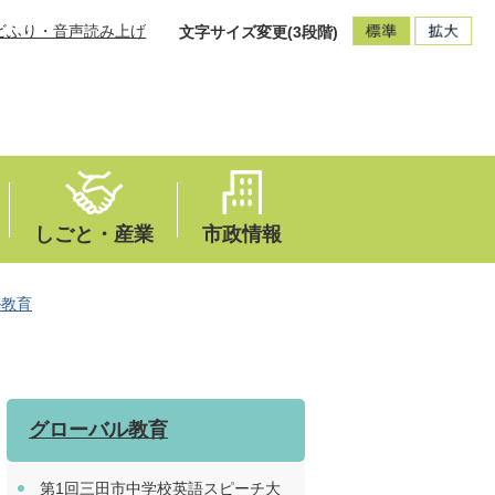
ビふり・音声読み上げ
文字サイズ変更(3段階)
しごと・産業
市政情報
ル教育
グローバル教育
第1回三田市中学校英語スピーチ大