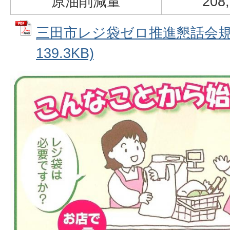
原油削減量
208,
三田市レジ袋ゼロ推進懇話会規約
139.3KB)