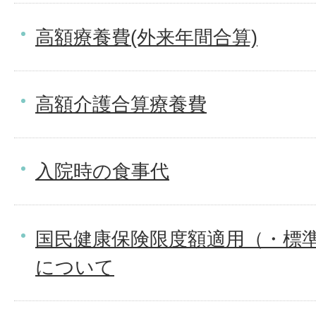
高額療養費(外来年間合算)
高額介護合算療養費
入院時の食事代
国民健康保険限度額適用（・標
について