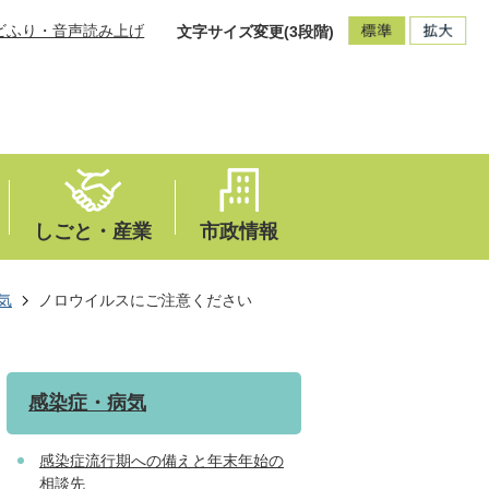
ビふり・音声読み上げ
文字サイズ変更(3段階)
しごと・産業
市政情報
気
ノロウイルスにご注意ください
感染症・病気
感染症流行期への備えと年末年始の
相談先