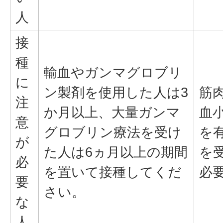
人
接
種
輸血やガンマグロブリ
に
ン製剤を使用した人は3
筋
注
か月以上、大量ガンマ
血
意
グロブリン療法を受け
を
が
た人は6ヵ月以上の期間
を
必
を置いて接種してくだ
必
要
さい。
な
人