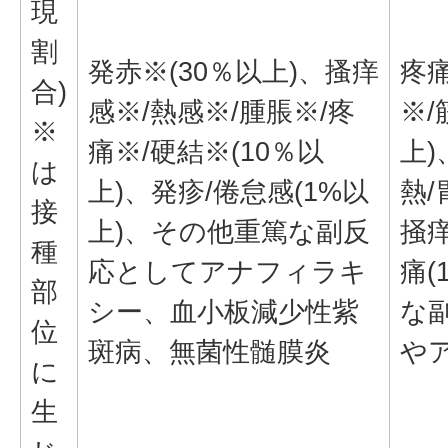
現
割
発赤※(30％以上)、搔痒
疼痛
合)
感※/熱感※/腫脹※/疼
※/
※
痛※/硬結※(10％以
上)
は
上)、発疹/倦怠感(1%以
熱/
接
上)、その他重篤な副反
掻
種
応としてアナフィラキ
痛(
部
シー、血小板減少性紫
な
位
斑病、無菌性髄膜炎
や
に
生