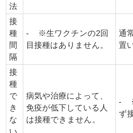
法
接
種
- ※生ワクチンの2回
通
間
目接種はありません。
置
隔
接
種
で
病気や治療によって、
-
き
免疫が低下している人
ず
な
は接種できません。
い