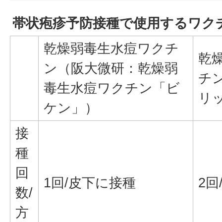
帯状疱疹予防接種で使用するワク
乾燥弱毒生水痘ワクチ
乾
ン（阪大微研：乾燥弱
チ
毒生水痘ワクチン「ビ
リ
ケン」）
接
種
回
1回/皮下に接種
2回
数/
方