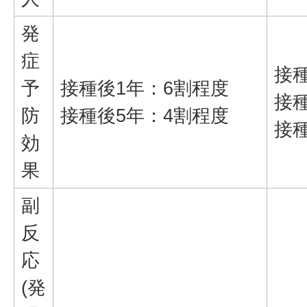
発
症
接
予
接種後1年：6割程度
接
防
接種後5年：4割程度
接種
効
果
副
反
応
(発