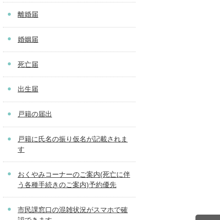
離婚届
婚姻届
死亡届
出生届
戸籍の届出
戸籍に氏名の振り仮名が記載されま
す
おくやみコーナーのご案内(死亡に伴
う各種手続きのご案内)予約優先
市民課窓口の混雑状況がスマホで確
認できます