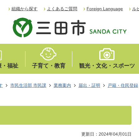
組織から探す
よくあるご質問
Foreign Language
ル
康・福祉
子育て・教育
観光・文化・スポーツ
す
市民生活部 市民課
業務案内
届出・証明
戸籍・住民登録
更新日：2024年04月01日