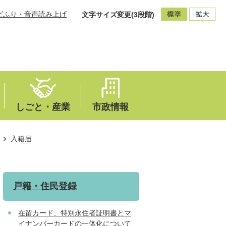
ビふり・音声読み上げ
文字サイズ変更(3段階)
しごと・産業
市政情報
入籍届
戸籍・住民登録
在留カード、特別永住者証明書とマ
イナンバーカードの一体化について