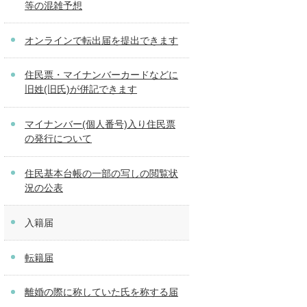
等の混雑予想
オンラインで転出届を提出できます
住民票・マイナンバーカードなどに
旧姓(旧氏)が併記できます
マイナンバー(個人番号)入り住民票
の発行について
住民基本台帳の一部の写しの閲覧状
況の公表
入籍届
転籍届
離婚の際に称していた氏を称する届