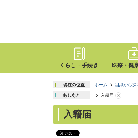
くらし・手続き
医療・健
現在の位置
ホーム
組織から探
あしあと
入籍届
入籍届