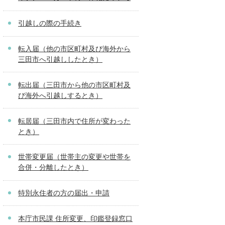
引越しの際の手続き
転入届（他の市区町村及び海外から
三田市へ引越ししたとき）
転出届（三田市から他の市区町村及
び海外へ引越しするとき）
転居届（三田市内で住所が変わった
とき）
世帯変更届（世帯主の変更や世帯を
合併・分離したとき）
特別永住者の方の届出・申請
本庁市民課 住所変更、印鑑登録窓口