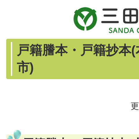
戸籍謄本・戸籍抄本(
市)
更