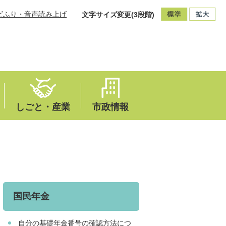
ビふり・音声読み上げ
文字サイズ変更(3段階)
しごと・産業
市政情報
国民年金
自分の基礎年金番号の確認方法につ