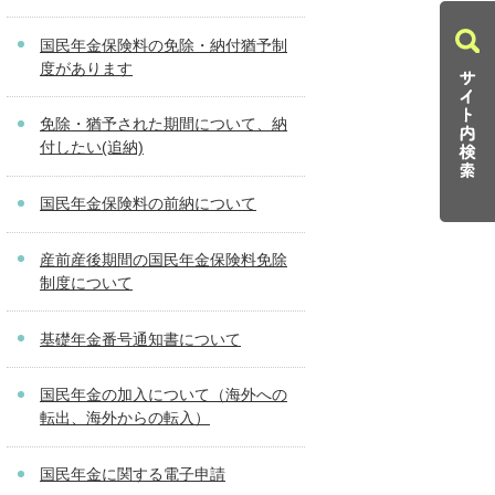
国民年金保険料の免除・納付猶予制
度があります
免除・猶予された期間について、納
付したい(追納)
国民年金保険料の前納について
産前産後期間の国民年金保険料免除
制度について
基礎年金番号通知書について
国民年金の加入について（海外への
転出、海外からの転入）
国民年金に関する電子申請