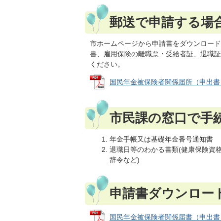
郵送で申請する場
市ホームページから申請書をダウンロード
書、雇用保険の離職票・受給者証、退職証
ください。
国民年金被保険者関係届所（申出書） (P
市民課の窓口で手
年金手帳又は基礎年金番号通知書
退職日等のわかる書類(健康保険資
辞令など)
申請書ダウンロー
国民年金被保険者関係届書（申出書） (P