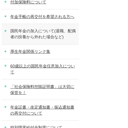
付加保険料について
年金手帳の再交付を希望される方へ
国民年金の加入について(退職、配偶
者の扶養から外れた場合など)
厚生年金関係リンク集
60歳以上の国民年金任意加入につい
て
「社会保険料控除証明書」は大切に
保管を！
年金証書・改定通知書・振込通知書
の再交付について
特別障害給付金制度について