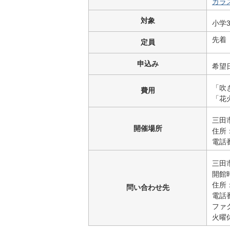
ガラ
対象
小学
先着
定員
申込み
希望日
「吹
費用
「花
三田
開催場所
住所
電話番
三田
開館
住所
問い合わせ先
電話番
ファク
火曜