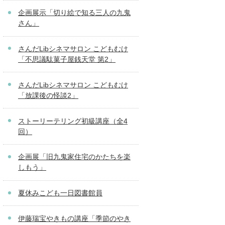
企画展示「切り絵で知る三人の九鬼
さん」
さんだLibシネマサロン こどもむけ
「不思議駄菓子屋銭天堂 第2」
さんだLibシネマサロン こどもむけ
「放課後の怪談2」
ストーリーテリング初級講座（全4
回）
企画展「旧九鬼家住宅のかたちを楽
しもう」
夏休みこども一日図書館員
伊藤瑞宝やきもの講座「季節のやき