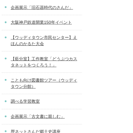
企画展示「旧石器時代のさんだ」
大阪神戸鉄道開業150年イベント
【ウッディタウン市民センター】え
ほんのかるた大会
【藍分室】工作教室「どうぶつカス
タネットをつくろう！」
ことも向け図書館ツアー（ウッディ
タウン分館）
調べる学習教室
企画展示「古文書に親しむ」
歴ネットさんだ郷土史講座