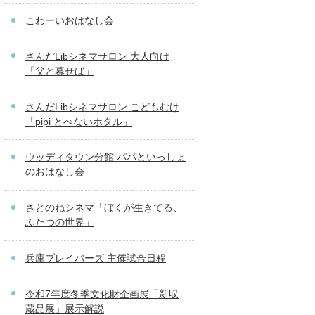
こわーいおはなし会
さんだLibシネマサロン 大人向け
「父と暮せば」
さんだLibシネマサロン こどもむけ
「pipi とべないホタル」
ウッディタウン分館 パパといっしょ
のおはなし会
さとのねシネマ「ぼくが生きてる、
ふたつの世界」
兵庫ブレイバーズ 主催試合日程
令和7年度冬季文化財企画展「新収
蔵品展」展示解説