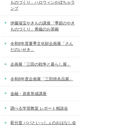
ものづくり」ハロウィンかぼちゃラ
ンプ
伊藤瑞宝やきもの講座「季節のやき
ものづくり」青磁のお茶碗
令和8年度夏季文化財企画展「さん
だのいせき」
企画展「三田の戦争と暮らし展」
令和8年度企画展「三田焼名品展」
金融・資産形成講座
調べる学習教室 レポート相談会
藍分室 パパといっしょのおはなし会