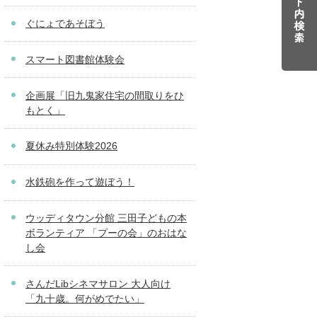
ぐにょであそぼう
スマート図書館体験会
企画展「旧九鬼家住宅の間取りをひ
もとく」
夏休み特別体験2026
水鉄砲を作って遊ぼう！
ウッディタウン分館 三田子どもの本
ボランティア 「プーの会」のおはな
し会
さんだLibシネマサロン 大人向け
「九十歳。何がめでたい」