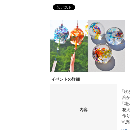
イベントの詳細
「吹
溶か
「花
内容
花火
作り
※所