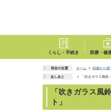
くらし・手続き
医療・健
現在の位置
ホーム
組織から探
あしあと
「吹きガラス風鈴
「吹きガラス風
ト」