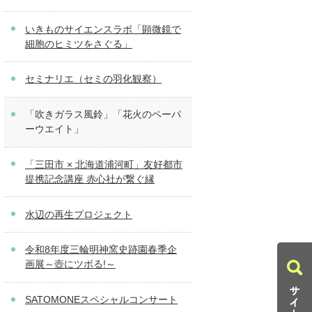
いきものサイエンスラボ「顕微鏡で
細胞のヒミツをさぐる」
セミナリエ（セミの羽化観察）
「吹きガラス風鈴」「花火のペーパ
ーウエイト」
「三田市 × 北海道浦河町」友好都市
提携記念講座 赤心社が繋ぐ縁
水辺の再生プロジェクト
令和8年度三輪明神窯史跡園春季企
画展～壺にツボる!～
SATOMONEスペシャルコンサート