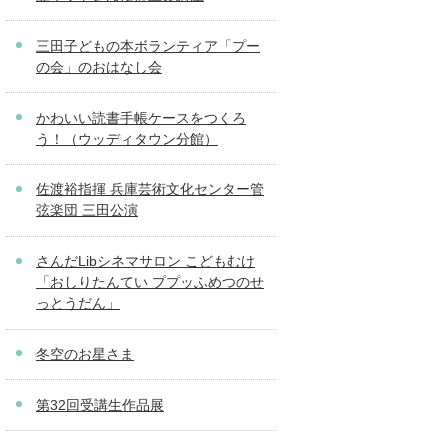
三田子どもの本ボランティア「プー
の会」のおはなし会
かわいい読書手帳ケースをつくろ
う！（ウッディタウン分館）
佐渡裕指揮 兵庫芸術文化センター管
弦楽団 三田公演
さんだLibシネマサロン こどもむけ
「おしりたんてい ププッふめつのせ
っとうだん」
冬空のお星さま
第32回受講生作品展