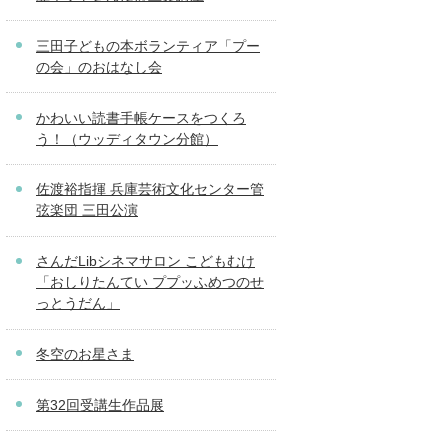
三田子どもの本ボランティア「プー
の会」のおはなし会
かわいい読書手帳ケースをつくろ
う！（ウッディタウン分館）
佐渡裕指揮 兵庫芸術文化センター管
弦楽団 三田公演
さんだLibシネマサロン こどもむけ
「おしりたんてい ププッふめつのせ
っとうだん」
冬空のお星さま
第32回受講生作品展