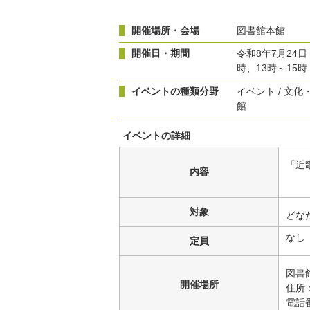
開催場所・会場
図書館本館
開催日・期間
令和8年7月24日
時、13時～15時
イベントの種類分野
イベント / 文化
館
イベントの詳細
「近
内容
対象
どな
なし
定員
図書
開催場所
住所：
電話番