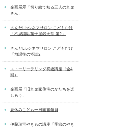
企画展示「切り絵で知る三人の九鬼
さん」
さんだLibシネマサロン こどもむけ
「不思議駄菓子屋銭天堂 第2」
さんだLibシネマサロン こどもむけ
「放課後の怪談2」
ストーリーテリング初級講座（全4
回）
企画展「旧九鬼家住宅のかたちを楽
しもう」
夏休みこども一日図書館員
伊藤瑞宝やきもの講座「季節のやき