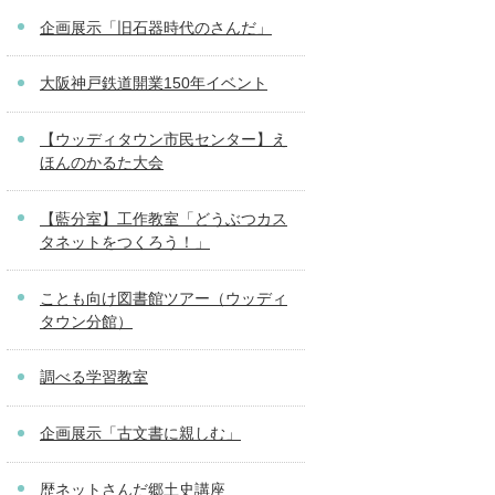
企画展示「旧石器時代のさんだ」
大阪神戸鉄道開業150年イベント
【ウッディタウン市民センター】え
ほんのかるた大会
【藍分室】工作教室「どうぶつカス
タネットをつくろう！」
ことも向け図書館ツアー（ウッディ
タウン分館）
調べる学習教室
企画展示「古文書に親しむ」
歴ネットさんだ郷土史講座