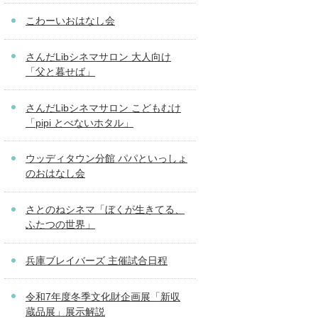
こわーいおはなし会
さんだLibシネマサロン 大人向け
「父と暮せば」
さんだLibシネマサロン こどもむけ
「pipi とべないホタル」
ウッディタウン分館 パパといっしょ
のおはなし会
さとのねシネマ「ぼくが生きてる、
ふたつの世界」
兵庫ブレイバーズ 主催試合日程
令和7年度冬季文化財企画展「新収
蔵品展」展示解説