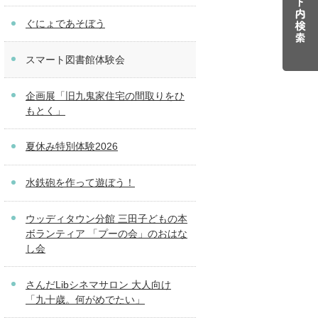
ぐにょであそぼう
スマート図書館体験会
企画展「旧九鬼家住宅の間取りをひ
もとく」
夏休み特別体験2026
水鉄砲を作って遊ぼう！
ウッディタウン分館 三田子どもの本
ボランティア 「プーの会」のおはな
し会
さんだLibシネマサロン 大人向け
「九十歳。何がめでたい」