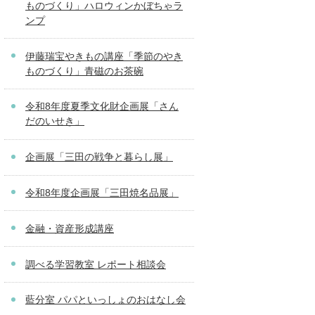
ものづくり」ハロウィンかぼちゃラ
ンプ
伊藤瑞宝やきもの講座「季節のやき
ものづくり」青磁のお茶碗
令和8年度夏季文化財企画展「さん
だのいせき」
企画展「三田の戦争と暮らし展」
令和8年度企画展「三田焼名品展」
金融・資産形成講座
調べる学習教室 レポート相談会
藍分室 パパといっしょのおはなし会