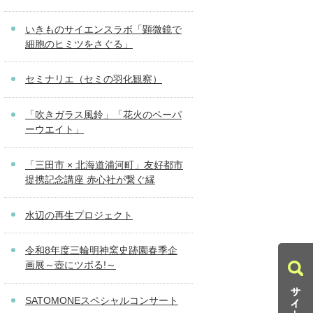
いきものサイエンスラボ「顕微鏡で
細胞のヒミツをさぐる」
セミナリエ（セミの羽化観察）
「吹きガラス風鈴」「花火のペーパ
ーウエイト」
「三田市 × 北海道浦河町」友好都市
提携記念講座 赤心社が繋ぐ縁
水辺の再生プロジェクト
令和8年度三輪明神窯史跡園春季企
画展～壺にツボる!～
SATOMONEスペシャルコンサート