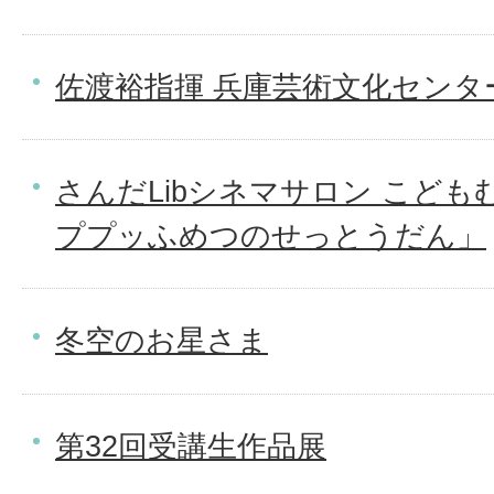
佐渡裕指揮 兵庫芸術文化センタ
さんだLibシネマサロン こど
ププッふめつのせっとうだん」
冬空のお星さま
第32回受講生作品展