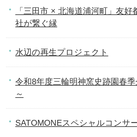
「三田市 × 北海道浦河町」友好
社が繋ぐ縁
水辺の再生プロジェクト
令和8年度三輪明神窯史跡園春季
～
SATOMONEスペシャルコンサ