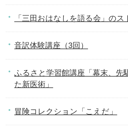
「三田おはなしを語る会」のス
音訳体験講座（3回）
ふるさと学習館講座「幕末、先
た新医術」
冒険コレクション「こえだ」