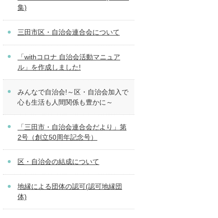
集)
三田市区・自治会連合会について
「withコロナ 自治会活動マニュア
ル」を作成しました!
みんなで自治会!～区・自治会加入で
心も生活も人間関係も豊かに～
「三田市・自治会連合会だより」第
2号（創立50周年記念号）
区・自治会の結成について
地縁による団体の認可(認可地縁団
体)