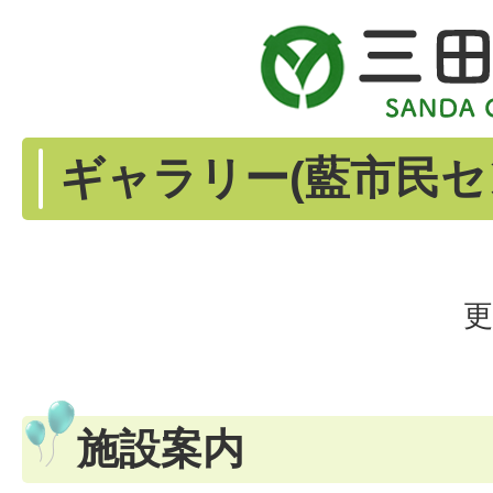
ギャラリー(藍市民セ
更
施設案内