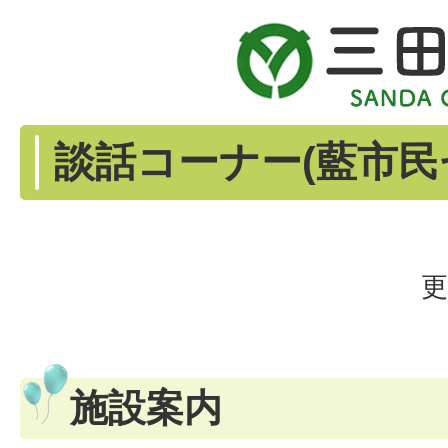
談話コーナー(藍市民
更
施設案内