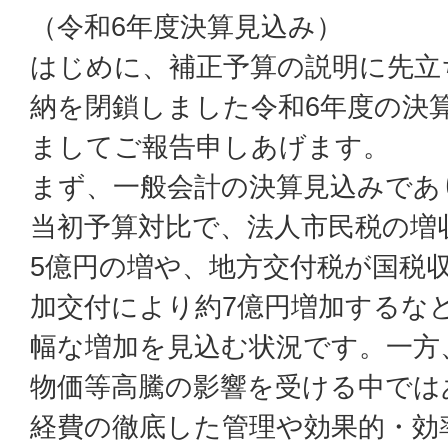
（令和6年度決算見込み）
はじめに、補正予算の説明に先立
納を閉鎖しました令和6年度の決
ましてご報告申しあげます。
まず、一般会計の決算見込みであ
当初予算対比で、法人市民税の増
5億円の増や、地方交付税が国税
加交付により約7億円増加するな
幅な増加を見込む状況です。一方
物価等高騰の影響を受ける中では
経費の徹底した管理や効果的・効