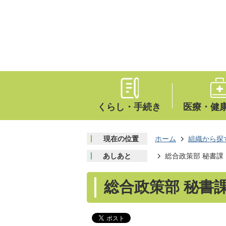
くらし・手続き
医療・健
現在の位置
ホーム
組織から探
あしあと
総合政策部 秘書課
総合政策部 秘書