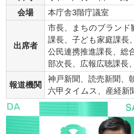
会場
本庁舎3階庁議室
市長、まちのブランド
課長、子ども家庭課長
出席者
公民連携推進課長、総
部次長、広報広聴課長
神戸新聞、読売新聞、
報道機関
六甲タイムス、産経新