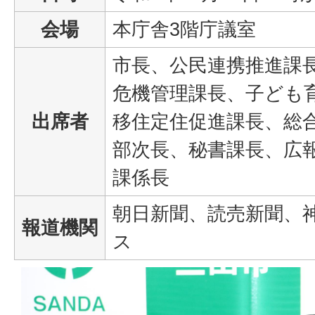
会場
本庁舎3階庁議室
市長、公民連携推進課
危機管理課長、子ども
出席者
移住定住促進課長、総
部次長、秘書課長、広
課係長
朝日新聞、読売新聞、
報道機関
ス