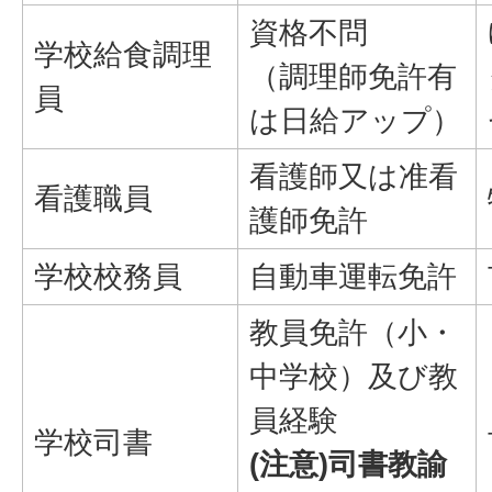
資格不問
学校給食調理
（調理師免許有
員
は日給アップ）
看護師又は准看
看護職員
護師免許
学校校務員
自動車運転免許
教員免許（小・
中学校）及び教
員経験
学校司書
(注意)司書教諭