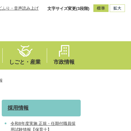
ビふり・音声読み上げ
文字サイズ変更(3段階)
しごと・産業
市政情報
報
採用情報
令和8年度実施 正規・任期付職員採
用試験情報【保育士】