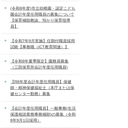
(令和8年度)市立幼稚園・認定こども
園会計年度任用職員の募集について
【保育補助教諭、預かり保育指導
員】
【令和7年9月実施】任期付職員採用
試験【事務職（ICT教育関連）】
【令和8年夏季限定】園務員募集
（三田保育所会計年度任用職員)
【R8年度会計年度任用職員】保健
師・精神保健福祉士（本庁または保
健センター勤務）募集
【会計年度任用職員】一般事務(生活
保護相談業務事務補助)の募集（令和
8年9月1日採用）