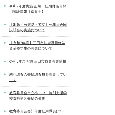
令和7年度実施 正規・任期付職員採
用試験情報【保育士】
【消防・自衛隊・警察】公務員合同
説明会の実施について
【令和7年度】三田市技術職員修学
資金修学生の募集について
令和8年度実施 三田市職員募集情報
統計調査の登録調査員を募集してい
ます
教育委員会市立小・中・特別支援学
校臨時講師登録の募集
教育委員会会計年度任用職員(パート