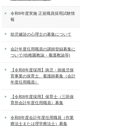
令和8年度実施 正規職員採用試験情
報
幼児健診の心理士の募集について
会計年度任用職員の講師登録募集に
ついて(幼稚園教諭・養護教諭等)
【令和8年度採用】病児・病後児保
育事業の保育士、看護師募集（会計
年度任用職員）
【令和8年度採用】保育士（三田保
育所会計年度任用職員）募集
令和8年度会計年度任用職員（作業
療法士または理学療法士）募集