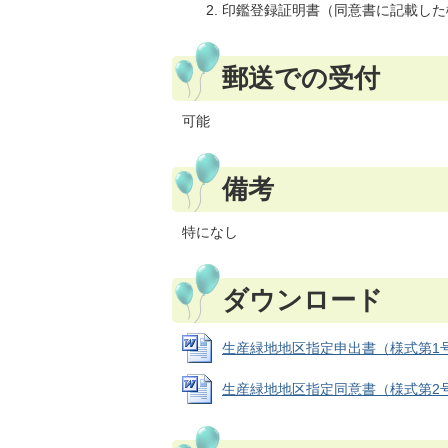
印鑑登録証明書（同意書に記載した
郵送での受付
可能
備考
特になし
ダウンロード
生産緑地地区指定申出書（様式第1号) (W
生産緑地地区指定同意書（様式第2号) (W