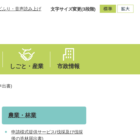
ビふり・音声読み上げ
文字サイズ変更(3段階)
しごと・産業
市政情報
出書)
農業・林業
申請様式提供サービス(伐採及び伐採
後の造林届出書)