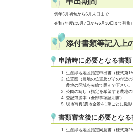
申出期間
例年5月初旬から6月末日まで
令和7年度は5月7日から6月30日まで募
添付書類等記入上
申請時に必要となる書類
生産緑地地区指定申出書（様式第1
位置図（農地の位置及びその付近の
農地の区域を赤線で囲んで下さい。
公図の写し（指定を希望する農地の
登記簿謄本（全部事項証明書）
現地写真(農地全景を1筆ごとに撮影
書類審査後に必要となる
生産緑地地区指定同意書（様式第2号