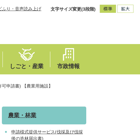
ビふり・音声読み上げ
文字サイズ変更(3段階)
しごと・産業
市政情報
可申請書) 【農業用施設】
農業・林業
申請様式提供サービス(伐採及び伐採
後の造林届出書)