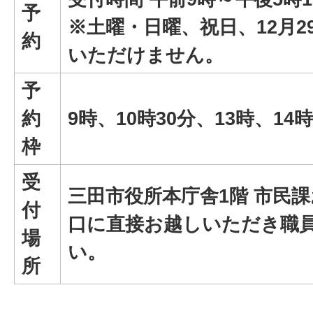
予
※土曜・日曜、祝日、12月2
約
いただけません。
予
約
9時、10時30分、13時、14時
枠
受
三田市役所本庁舎1階 市民
付
口に直接お越しいただき職
場
い。
所