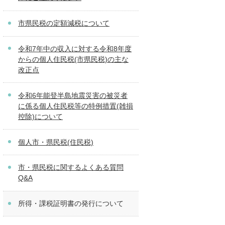
市県民税の定額減税について
令和7年中の収入に対する令和8年度
からの個人住民税(市県民税)の主な
改正点
令和6年能登半島地震災害の被災者
に係る個人住民税等の特例措置(雑損
控除)について
個人市・県民税(住民税)
市・県民税に関するよくある質問
Q&A
所得・課税証明書の発行について