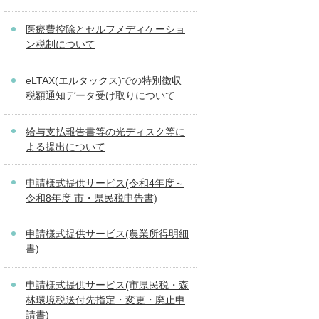
医療費控除とセルフメディケーショ
ン税制について
eLTAX(エルタックス)での特別徴収
税額通知データ受け取りについて
給与支払報告書等の光ディスク等に
よる提出について
申請様式提供サービス(令和4年度～
令和8年度 市・県民税申告書)
申請様式提供サービス(農業所得明細
書)
申請様式提供サービス(市県民税・森
林環境税送付先指定・変更・廃止申
請書)