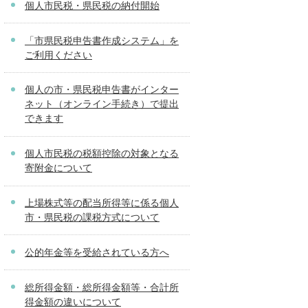
個人市民税・県民税の納付開始
「市県民税申告書作成システム」を
ご利用ください
個人の市・県民税申告書がインター
ネット（オンライン手続き）で提出
できます
個人市民税の税額控除の対象となる
寄附金について
上場株式等の配当所得等に係る個人
市・県民税の課税方式について
公的年金等を受給されている方へ
総所得金額・総所得金額等・合計所
得金額の違いについて