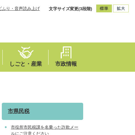
ビふり・音声読み上げ
文字サイズ変更(3段階)
しごと・産業
市政情報
市県民税
市役所市民税課を名乗った詐欺メー
ルにご注意ください