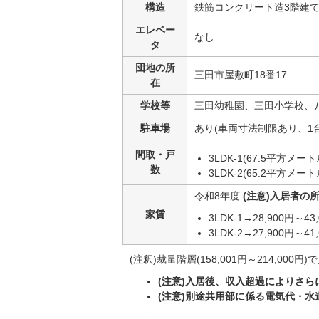
構造
鉄筋コンクリート造3階建
エレベー
なし
タ
団地の所
三田市屋敷町18番17
在
学校等
三田幼稚園、三田小学校、
駐車場
あり(車両寸法制限あり、1台目
間取・戸
3LDK-1(67.5平方メート
数
3LDK-2(65.2平方メート
令和8年度
(注意)入居者の
家賃
3LDK-1→28,900円～43
3LDK-2→27,900円～41
(注釈)裁量階層(158,001円～214,0
(注意)入居後、収入超過によりさ
(注意)別途共用部に係る電気代・