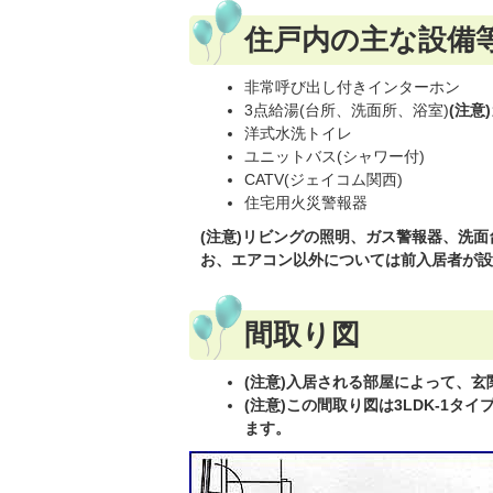
住戸内の主な設備
非常呼び出し付きインターホン
3点給湯(台所、洗面所、浴室)
(注意
洋式水洗トイレ
ユニットバス(シャワー付)
CATV(ジェイコム関西)
住宅用火災警報器
(注意)リビングの照明、ガス警報器、洗面
お、エアコン以外については前入居者が設
間取り図
(注意)入居される部屋によって、
(注意)この間取り図は3LDK-1タ
ます。