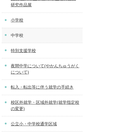
研究作品展
小学校
中学校
特別支援学校
夜間中学について(やかんちゅうがく
について)
転入・転出等に伴う就学の手続き
校区外就学・区域外就学(就学指定校
の変更)
公立小・中学校通学区域