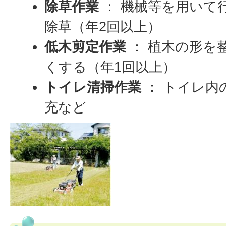
除草作業
： 機械等を用いて
除草（年2回以上）
低木剪定作業
： 植木の形を
くする（年1回以上）
トイレ清掃作業
： トイレ内
充など