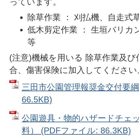
っています。
除草作業 ： 刈払機、自走式
低木剪定作業 ： 生垣バリカ
等
(注意)機械を用いる 除草作業及
合、傷害保険に加入してください
三田市公園管理報奨金交付要綱 
66.5KB)
公園遊具・物的ハザードチェ
料） (PDFファイル: 86.3KB)