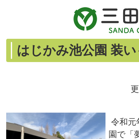
はじかみ池公園 装
更
令和元
園で「