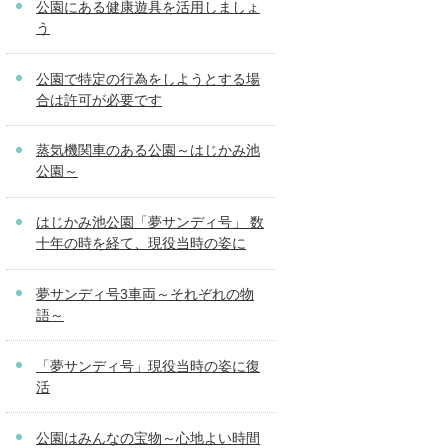
公園にある健康遊具を活用しましょ
う
公園で特定の行為をしようとする場
合は許可が必要です
蒸気機関車のある公園～はじかみ池
公園～
はじかみ池公園「夢サンディ号」 数
十年の時を経て、現役当時の姿に
夢サンディ号3車両～それぞれの物
語～
「夢サンディ号」現役当時の姿に復
活
公園はみんなの宝物～心地よい時間