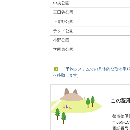
中央公園
三田谷公園
下青野公園
テクノ公園
小野公園
学園東公園
「予約システムでの具体的な取消手順
へ移動します)
この記
都市整備
〒669-
電話番号：0