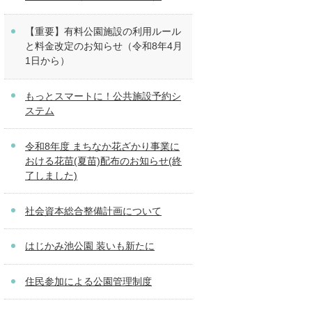
【重要】有料公園施設の利用ルール
と料金改定のお知らせ（令和8年4月
1日から）
もっとスマートに！公共施設予約シ
ステム
令和8年度 まちなか花ざかり事業に
おける花苗(夏苗)配布のお知らせ(終
了しました)
社会資本総合整備計画について
はじかみ池公園 装いも新たに
住民参加による公園管理制度