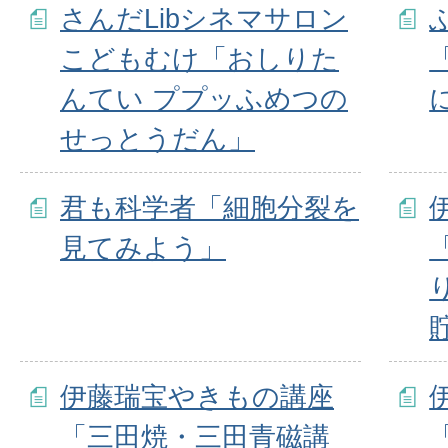
さんだLibシネマサロン
こどもむけ「おしりた
んてい ププッふめつの
せっとうだん」
君も科学者「細胞分裂を
見てみよう」
伊藤瑞宝やきもの講座
「三田焼・三田青磁講