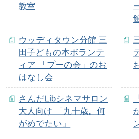
教室
ウッディタウン分館 三
田子どもの本ボランテ
ィア 「プーの会」のお
はなし会
さんだLibシネマサロン
大人向け 「九十歳。何
がめでたい」