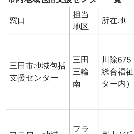
担当
窓口
所在地
地区
三田
川除67
三田市地域包括
三輪
総合福祉
支援センター
南
ター内）
フラ