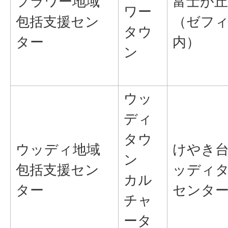
フラワー地域
富士が丘5
ワー
包括支援セン
（ゼフ
タウ
ター
内）
ン
ウッ
ディ
タウ
ウッディ地域
けやき台1
ン
包括支援セン
ッディ
カル
ター
センタ
チャ
ータ