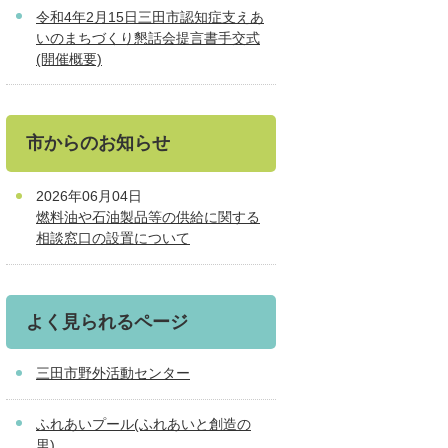
令和4年2月15日三田市認知症支えあ
いのまちづくり懇話会提言書手交式
(開催概要)
市からのお知らせ
2026年06月04日
燃料油や石油製品等の供給に関する
相談窓口の設置について
よく見られるページ
三田市野外活動センター
ふれあいプール(ふれあいと創造の
里)