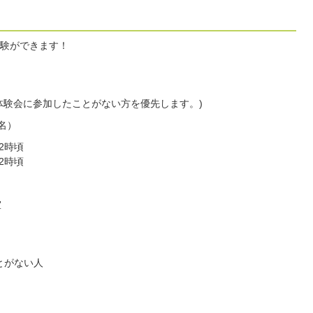
験ができます！
体験会に参加したことがない方を優先します。)
名）
2時頃
12時頃
室
とがない人