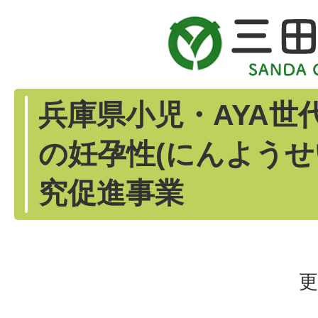
兵庫県小児・AYA世
の妊孕性(にんようせ
究促進事業
更