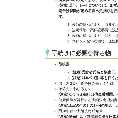
(注意)以下、1～4については、ま
場合は保険が定める自己負担額を控
す。
医師の指示により、コルセ
健康保険の高額療養費に該
医師の指示により、はり・
やむをえない理由で、医療
手続きに必要な持ち物
領収書
(注意)受診者氏名と診療日
(注意)月単位で計算を行う
お子さまの「資格確認書」または「
振込先のわかるもの
(注意)ゆうちょ銀行は他金融機関
健康保険が発行する支給決定通知書
(注意)上記の4.の3.の1～4の場
附加給付金支給決定通知書
(注意)健保組合・共済組合等が附