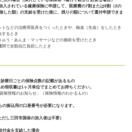
ず加入されている健康保険に申請して、医療費の7割または8割（2の
除した額）の支給を受けた後に、残りの額について還付申請できま
ットなどの治療用装具をつくったときや、輸血（生血）をしたとき
当するとき
きゅう・あんま・マッサージなどの施術を受けたとき
機関で全額自己負担したとき
、診療日ごとの保険点数の記載があるもの
ため領収書は1ヶ月単位でまとめてお持ちください。
資格情報のお知らせ」（保険情報のわかるもの）
からの振込用の口座番号が必要になります。
合（ただし三田市国保の加入者は不要）
加給付金を支給した場合