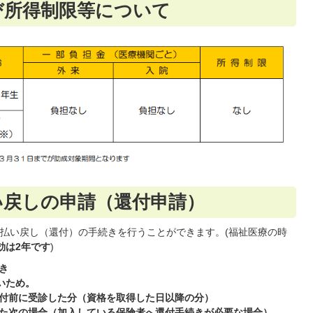
び所得制限等について
い戻しの申請（還付申請）
払い戻し（還付）の手続きを行うことができます。(福祉医療の時
効は2年です
)
き
いため。
付前に受診した分（資格を取得した日以降の分）
た次の場合（加入している保険者へ還付手続きが必要な場合）