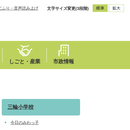
ビふり・音声読み上げ
文字サイズ変更(3段階)
しごと・産業
市政情報
三輪小学校
今日のみわっ子