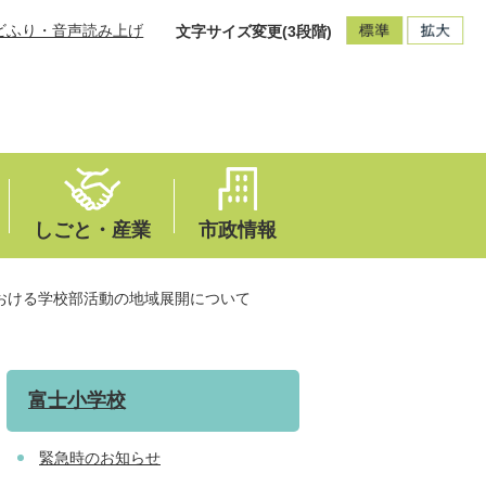
ビふり・音声読み上げ
文字サイズ変更(3段階)
しごと・産業
市政情報
おける学校部活動の地域展開について
富士小学校
緊急時のお知らせ