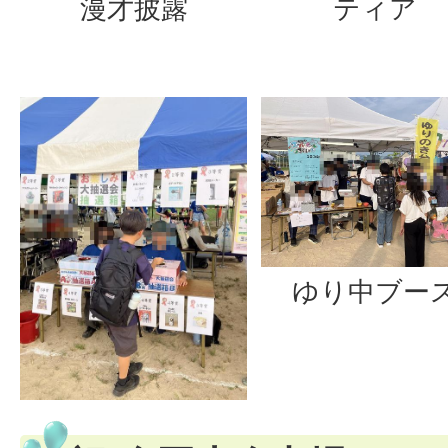
漫才披露
ティア
ゆり中ブー