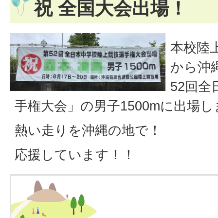
祝 全国大会出場！
本校陸
から沖
52回
手権大会」の男子1500mに出場
熱い走りを沖縄の地で！
応援しています！！