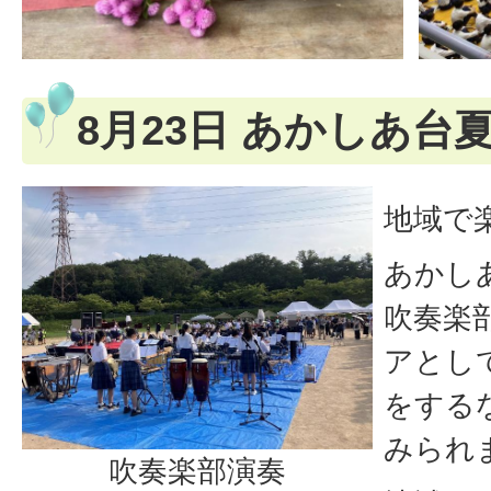
8月23日 あかしあ台
地域で
あかし
吹奏楽
アとし
をする
みられ
吹奏楽部演奏