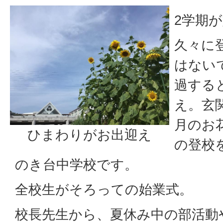
2学期
久々に
はない
過する
え。玄
月のお
ひまわりがお出迎え
の登校
のき台中学校です。
全校生がそろっての始業式。
校長先生から、夏休み中の部活動