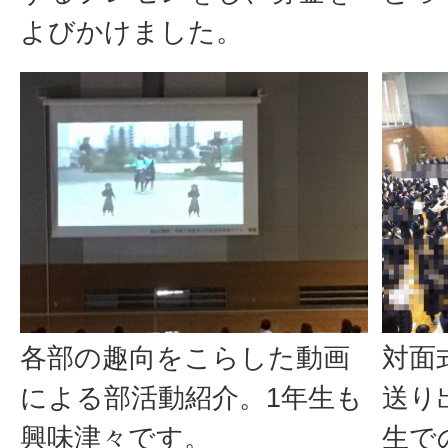
よびかけました。
各部の趣向をこらした動画
対面
による部活動紹介。1年生も
送り
興味津々です。
生で