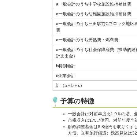
a一般会計のうち中学校施設維持補修費
a一般会計のうち幼稚園施設維持補修費
a一般会計のうち三田駅前Cブロック地区
費
a一般会計のうち光熱費・燃料費
a一般会計のうち社会保障経費（扶助的経
計支出金）
b特別会計
c企業会計
計（a＋b＋c）
予算の特徴
一般会計は対前年度比1.9％の増、
市税収入は175.7億円、対前年度当初
財政調整基金は8.8億円を取りくず
方債、立替施行償還）残高見込は320