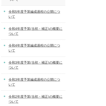
令和5年度予算編成過程の公開につ
いて
令和4年度予算(当初・補正)の概要に
ついて
令和4年度予算編成過程の公開につ
いて
令和3年度予算(当初・補正)の概要に
ついて
令和3年度予算編成過程の公開につ
いて
令和2年度予算(当初・補正)の概要に
ついて