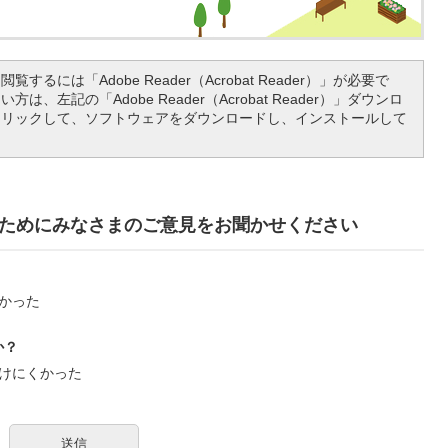
覧するには「Adobe Reader（Acrobat Reader）」が必要で
は、左記の「Adobe Reader（Acrobat Reader）」ダウンロ
クリックして、ソフトウェアをダウンロードし、インストールして
ためにみなさまのご意見をお聞かせください
かった
か？
けにくかった