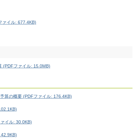
ル: 677.4KB)
DFファイル: 15.0MB)
概要 (PDFファイル: 176.4KB)
2.1KB)
ル: 30.0KB)
2.9KB)