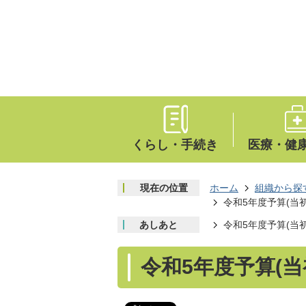
くらし・手続き
医療・健
現在の位置
ホーム
組織から探
令和5年度予算(当
あしあと
令和5年度予算(当
令和5年度予算(