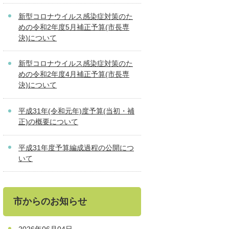
新型コロナウイルス感染症対策のた
めの令和2年度5月補正予算(市長専
決)について
新型コロナウイルス感染症対策のた
めの令和2年度4月補正予算(市長専
決)について
平成31年(令和元年)度予算(当初・補
正)の概要について
平成31年度予算編成過程の公開につ
いて
市からのお知らせ
2026年06月04日