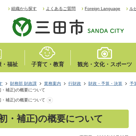
組織から探す
よくあるご質問
Foreign Language
ル
康・福祉
子育て・教育
観光・文化・スポーツ
す
財務部 財政課
業務案内
行財政
財政・予算・決算
予
初・補正)の概要について
初・補正)の概要について
当初・補正)の概要について