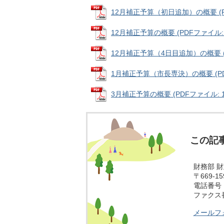
12月補正予算（初日追加）の概要 (PDF
12月補正予算の概要 (PDFファイル: 1
12月補正予算（4日目追加）の概要 (PD
1月補正予算（市長専決）の概要 (PDF
3月補正予算の概要 (PDFファイル: 14
この記
財務部 
〒669-
電話番号：0
ファクス番号
メールフ