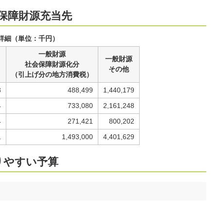
保障財源充当先
詳細（単位：千円）
一般財源
一般財源
社会保障財源化分
）
その他
（引上げ分の地方消費税）
3
488,499
1,440,179
4
733,080
2,161,248
4
271,421
800,202
1
1,493,000
4,401,629
りやすい予算