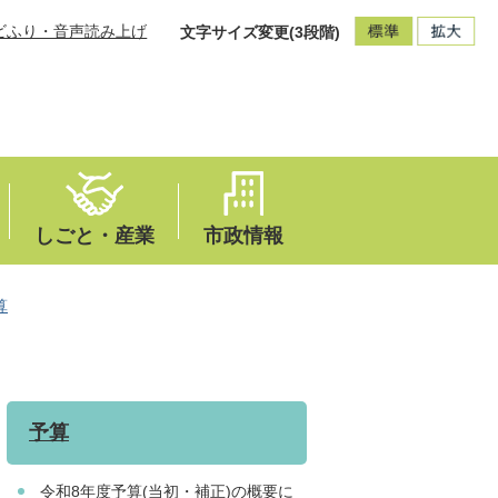
ビふり・音声読み上げ
文字サイズ変更(3段階)
しごと・産業
市政情報
算
予算
令和8年度予算(当初・補正)の概要に