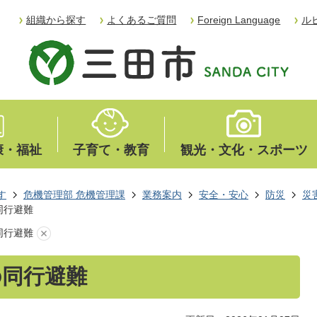
組織から探す
よくあるご質問
Foreign Language
ル
康・福祉
子育て・教育
観光・文化・スポーツ
す
危機管理部 危機管理課
業務案内
安全・安心
防災
災
同行避難
同行避難
の同行避難