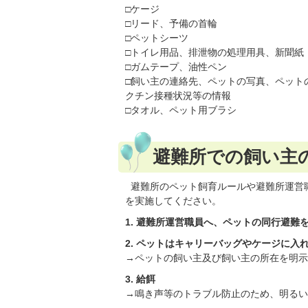
□ケージ
□リード、予備の首輪
□ペットシーツ
□トイレ用品、排泄物の処理用具、新聞紙
□ガムテープ、油性ペン
□飼い主の連絡先、ペットの写真、ペット
クチン接種状況等の情報
□タオル、ペット用ブラシ
避難所での飼い主
避難所のペット飼育ルールや避難所運営
を実施してください。
1. 避難所運営職員へ、ペットの同行避難
2. ペットはキャリーバッグやケージに入
→ペットの飼い主及び飼い主の所在を明示
3. 給餌
→鳴き声等のトラブル防止のため、明るい