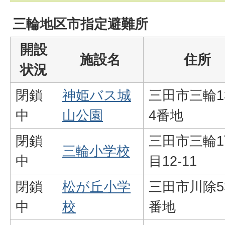
三輪地区市指定避難所
開設
施設名
住所
状況
閉鎖
神姫バス城
三田市三輪1
中
山公園
4番地
閉鎖
三田市三輪1
三輪小学校
中
目12-11
閉鎖
松が丘小学
三田市川除5
中
校
番地