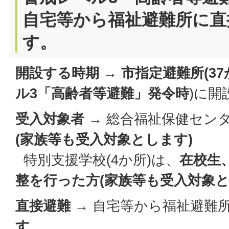
自宅等から福祉避難所に直
す。
開設する時期
→
市指定避難所(37
ル3「高齢者等避難」発令時
)に開
受入対象者
→ 総合福祉保健センタ
(家族等も受入対象とします)
特別支援学校(4か所)は、
在校生
整を行った方(家族等も受入対象と
直接避難
→ 自宅等から福祉避難
す