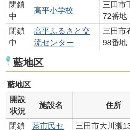
閉鎖
三田市
高平小学校
中
72番地
閉鎖
高平ふるさと交
三田市
中
流センター
98番地
藍地区
藍地区
開設
施設名
住所
状況
閉鎖
藍市民セ
三田市大川瀬13