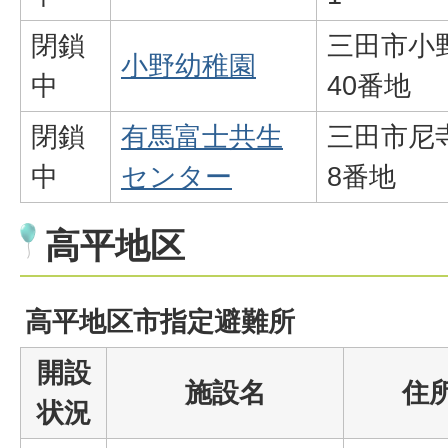
閉鎖
三田市小野
小野幼稚園
中
40番地
閉鎖
有馬富士共生
三田市尼寺
中
センター
8番地
高平地区
高平地区市指定避難所
開設
施設名
住
状況