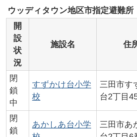
ウッディタウン地区市指定避難所
開
設
施設名
住
状
況
閉
すずかけ台小学
三田市す
鎖
校
台2丁目4
中
閉
あかしあ台小学
三田市あ
鎖
校
台2丁目6