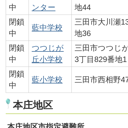
中
ンター
地44
閉鎖
三田市大川瀬13
藍中学校
中
地36
閉鎖
つつじが
三田市つつじ
中
丘小学校
3丁目829番地1
閉鎖
藍小学校
三田市西相野47
中
本庄地区
本庄地区市指定避難所