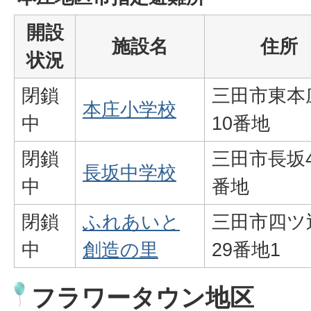
開設
施設名
住所
状況
閉鎖
三田市東本
本庄小学校
中
10番地
閉鎖
三田市長坂4
長坂中学校
中
番地
閉鎖
ふれあいと
三田市四ツ
中
創造の里
29番地1
フラワータウン地区