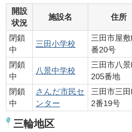
開設
施設名
住所
状況
閉鎖
三田市屋敷
三田小学校
中
番20号
閉鎖
三田市八景
八景中学校
中
205番地
閉鎖
さんだ市民セ
三田市三田
中
ンター
2番19号
三輪地区