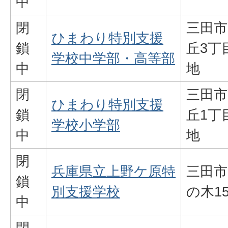
中
閉
三田市
ひまわり特別支援
鎖
丘3丁
学校中学部・高等部
中
地
閉
三田市
ひまわり特別支援
鎖
丘1丁
学校小学部
中
地
閉
兵庫県立上野ケ原特
三田市
鎖
別支援学校
の木15
中
閉