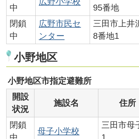
広野小学校
中
95番地
閉鎖
広野市民セ
三田市上井
中
ンター
8番地1
小野地区
小野地区市指定避難所
開設
施設名
住所
状況
閉鎖
三田市母子
母子小学校
中
1