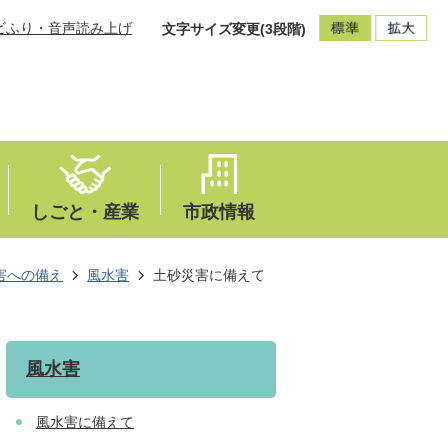
ビふり・音声読み上げ
文字サイズ変更(3段階)
しごと・産業
市政情報
害への備え
風水害
土砂災害に備えて
風水害
風水害に備えて