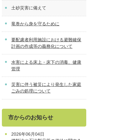
土砂災害に備えて
竜巻から身を守るために
要配慮者利用施設における避難確保
計画の作成等の義務化について
水害による床上・床下の消毒、健康
管理
災害に伴う被災により発生した家庭
ごみの処理について
市からのお知らせ
2026年06月04日