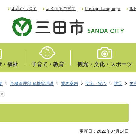
組織から探す
よくあるご質問
Foreign Language
ル
康・福祉
子育て・教育
観光・文化・スポーツ
す
危機管理部 危機管理課
業務案内
安全・安心
防災
災
て
更新日：2022年07月14日